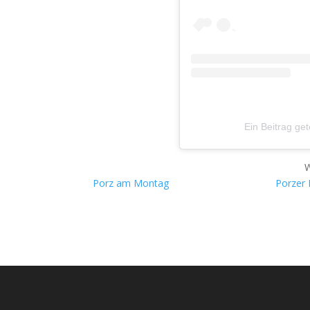
Ein Beitrag g
W
Porz am Montag
Porzer 