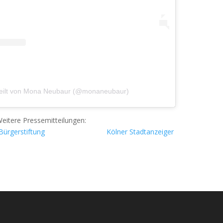
eteilt von Mona Neubaur (@monaneubaur)
eitere Pressemitteilungen:
Bürgerstiftung
Kölner Stadtanzeiger