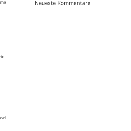
hema
Neueste Kommentare
rin
nsel