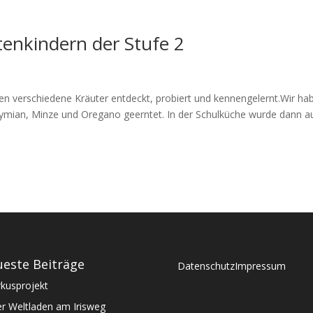
tenkindern der Stufe 2
en verschiedene Kräuter entdeckt, probiert und kennengelernt.Wir ha
Tymian, Minze und Oregano geerntet. In der Schulküche wurde dann a
este Beiträge
Datenschutz
Impressum
rkusprojekt
r Weltladen am Irisweg